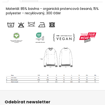
Materiál: 85% bavlna - organická prstencová česaná, 15%
polyester - recyklovaný, 300 GSM
Z
á
Odebírat newsletter