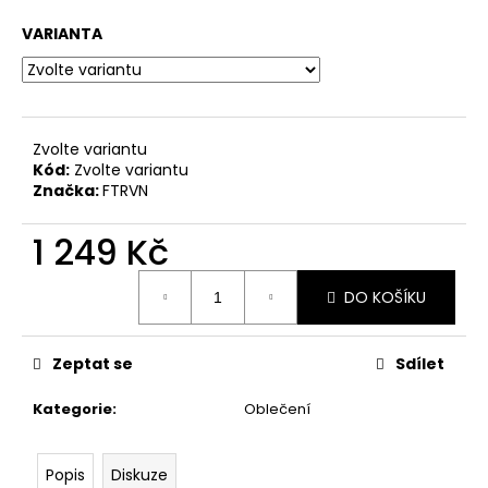
VARIANTA
Zvolte variantu
Kód:
Zvolte variantu
Značka:
FTRVN
1 249 Kč
Měrná
DO KOŠÍKU
cena:
Zeptat se
Sdílet
Kategorie
:
Oblečení
Popis
Diskuze