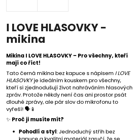
a
j
í
I LOVE HLASOVKY -
t
mikina
?
Mikina I LOVE HLASOVKY – Pro všechny, kteří
mají co říct!
Tato černá mikina bez kapuce s nápisem
I LOVE
HLEDAT
HLASOVKY
je ideálním kouskem pro všechny,
kteří si zjednodušují život nahráváním hlasových
zpráv. Protože někdy není čas ani prostor psát
D
dlouhé zprávy, ale pár slov do mikrofonu to
o
vyřeší! 🗣️📱
p
✨
Proč ji musíte mít?
o
r
Pohodlí a styl
: Jednoduchý střih bez
u
kapuce a kvalitní materiál zaručí, že se