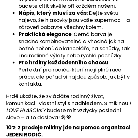
č
budete cítit skvěle při každém nošení.
u
Nápis, který mluví za vás
: Dejte světu
j
najevo, že hlasovky jsou vaše supermoc – a
e
zároveň pobavte všechny kolem.
m
e
Praktická elegance
: Černá barva je
snadno kombinovatelná a vhodná jak na
běžné nošení, do kanceláře, na schůzky, tak
DĚTSKÉ
i na rodinné výlety nebo rychlé pochůzky.
BODY
Pro hrdiny každodenního chaosu
:
LATTE
KID
Perfektní pro rodiče, kteří mají plné ruce
práce, ale pořád si najdou způsob, jak být v
499
Kč
kontaktu.
Hrdě ukažte, že zvládáte rodinný život,
komunikaci i vlastní styl s nadhledem. S mikinou
I
LOVE HLASOVKY
budete mít vždycky poslední
slovo – a to doslova! 🎤💖
10% z prodeje mikiny jde na pomoc organizaci
JEDEN RODIČ
.