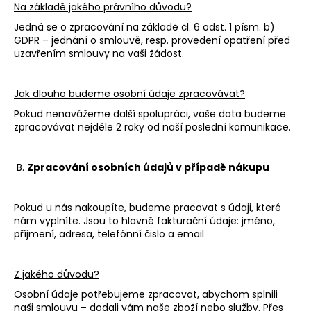
č
Na základě jakého právního důvodu?
u
Jedná se o zpracování na základě čl. 6 odst. 1 písm. b)
j
GDPR – jednání o smlouvě, resp. provedení opatření před
e
uzavřením smlouvy na vaši žádost.
m
e
Jak dlouho budeme osobní údaje zpracovávat?
Pokud nenavážeme další spolupráci, vaše data budeme
KŠILTOVKA
zpracovávat nejdéle 2 roky od naší poslední komunikace.
FOTR
–
ČERNÝ
SNAPBACK
B.
Zpracování osobních údajů v případě nákupu
PRO
TÁTU
699
Pokud u nás nakoupíte, budeme pracovat s údaji, které
Kč
nám vyplníte. Jsou to hlavně fakturační údaje: jméno,
příjmení, adresa, telefónní čislo a email
Z jakého důvodu?
Osobní údaje potřebujeme zpracovat, abychom splnili
naši smlouvu – dodali vám naše zboží nebo služby. Přes