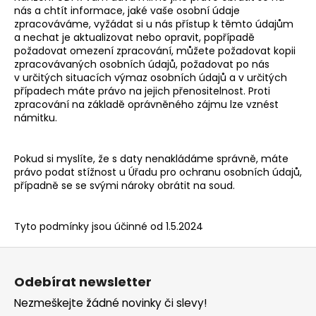
nás a chtít informace, jaké vaše osobní údaje
zpracováváme, vyžádat si u nás přístup k těmto údajům
a nechat je aktualizovat nebo opravit, popřípadě
požadovat omezení zpracování, můžete požadovat kopii
zpracovávaných osobních údajů, požadovat po nás
v určitých situacích výmaz osobních údajů a v určitých
případech máte právo na jejich přenositelnost. Proti
zpracování na základě oprávněného zájmu lze vznést
námitku.
Pokud si myslíte, že s daty nenakládáme správně, máte
právo podat stížnost u
Úřadu pro ochranu osobních údajů
,
případně se se svými nároky obrátit na soud.
Tyto podmínky jsou účinné od 1.5.2024
Z
á
Odebírat newsletter
p
Nezmeškejte žádné novinky či slevy!
a