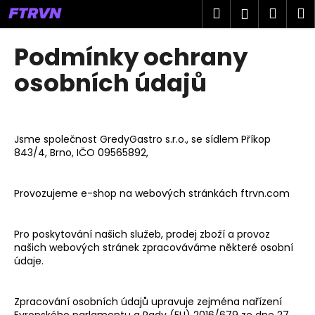
K
Přejít
Hledat
Náku
M
Přihlášen
na
o
obsah
Zpět
Zpět
košík
š
Podmínky ochrany
í
C
osobních údajů
k
o
p
o
Jsme společnost GredyGastro s.r.o.,
se sídlem Příkop
t
843/4, Brno, IČO 09565892,
ř
e
Provozujeme e-shop na webových stránkách ftrvn.com
b
u
Pro poskytování našich služeb, prodej zboží a provoz
j
našich webových stránek zpracováváme některé osobní
e
údaje.
t
e
Zpracování osobních údajů upravuje zejména nařízení
n
Evropského parlamentu a Rady (EU) 2016/679 ze dne 27.