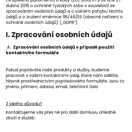
dubna 2016 o ochraně fyzických sobo v souvislosti se
a
zpracováním osobních údajů a o volném pohybu těchto
j
údajů a o zrušení směrnice 95/46/ES (obecné nařízení o
í
ochraně osobních údajů) („GDPR“)
t
I. Zpracování osobních údajů
?
A.
Zpracování osobních údajů v případě použití
kontaktního formuláře
HLEDAT
Pokud poptáváte naše produkty a služby, budeme
pracovat s vašimi kontaktními údaji, které nám sdělíte,
hlavně prostřednictvím poptávkového formuláře. Jsou to:
jméno, přímení, adresa, email, telefónní čislo
D
o
Z jakého důvodu?
p
o
Kontaktujeme vás přes ně pro další domluvu ohledně
zboží a služeb.
r
u