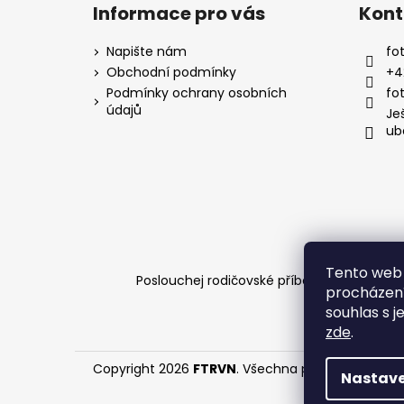
Informace pro vás
Kont
Napište nám
fot
Obchodní podmínky
+4
Podmínky ochrany osobních
fo
údajů
Je
ub
Tento web 
Poslouchej rodičovské příběhy a tipy ve F
procházení
souhlas s j
zde
.
Copyright 2026
FTRVN
. Všechna práva vyhrazena
Nastave