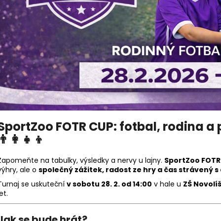
KŠILTOVKA FOTR – ČERNÝ SNAPBACK
KŠILTOVKA FOTR
PRO TÁTU
OHLÝM KŠILTEM
699 Kč
699 Kč
SportZoo FOTR CUP: fotbal, rodina a
👨‍👩‍👧‍👦
Zapomeňte na tabulky, výsledky a nervy u lajny.
SportZoo FOTR
výhry, ale o
společný zážitek, radost ze hry a čas strávený s
Turnaj se uskuteční
v sobotu 28. 2. od 14:00
v hale u
ZŠ Novolí
let.
Jak se bude hrát?