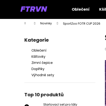
K
Přejít
na
o
Oblečení
Kši
obsah
Zpět
Zpět
š
do
do
í
Domů
Novinky
SportZoo FOTR CUP 2026
k
obchodu
obchodu
P
o
Kategorie
Přeskočit
s
kategorie
t
Oblečení
r
Kšiltovky
a
Zimní čepice
n
Doplňky
n
Výhodné sety
í
p
a
Top 10 produktů
n
e
Startovací set pro táty