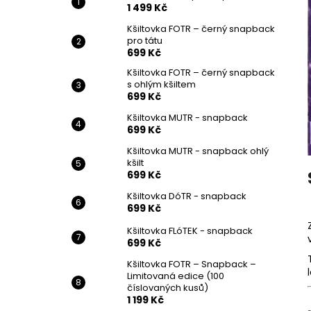
STARTOVACÍ SET PRO TÁTY
1 499 Kč
l
1 499 Kč
Kšiltovka FOTR – černý snapback
pro tátu
699 Kč
Kšiltovka FOTR – černý snapback
s ohlým kšiltem
699 Kč
Kšiltovka MUTR - snapback
699 Kč
Kšiltovka MUTR - snapback ohlý
kšilt
699 Kč
Kšiltovka DóTR - snapback
699 Kč
Kšiltovka FLóTEK - snapback
699 Kč
Kšiltovka FOTR – Snapback –
Limitovaná edice (100
číslovaných kusů)
1 199 Kč