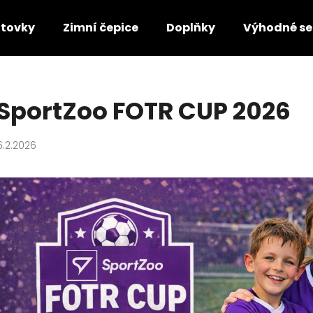
ltovky
Zimní čepice
Doplňky
Výhodné se
Co potřebujete najít?
SportZoo FOTR CUP 2026
HLEDAT
6.2.2026
Doporučujeme