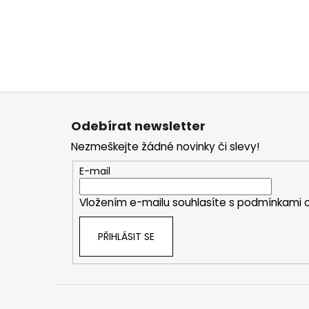
Z
á
Odebírat newsletter
p
Nezmeškejte žádné novinky či slevy!
a
t
E-mail
í
Vložením e-mailu souhlasíte s
podmínkami o
PŘIHLÁSIT SE