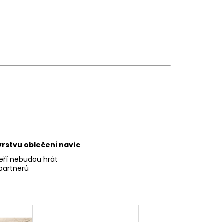
vrstvu oblečení navíc
kteří nebudou hrát
 partnerů