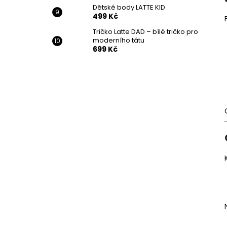
Dětské body LATTE KID
499 Kč
Tričko Latte DAD – bílé tričko pro
moderního tátu
699 Kč