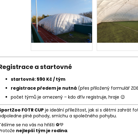
Registrace a startovné
startovné: 590 Kč / tým
registrace předem je nutná
(
přes přiložený formulář ZD
počet týmů je omezený – kdo dřív registruje, hraje 😉
SportZoo FOTR CUP
je ideální příležitost, jak si s dětmi zahrát f
odpoledne plné pohody, smíchu a společného pohybu.
Těšíme se na vás na hřišti ⚽💚
Protože
nejlepší tým je rodina
.