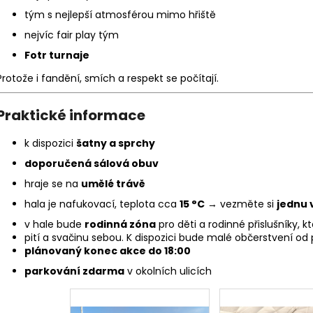
tým s nejlepší atmosférou mimo hřiště
nejvíc fair play tým
Fotr turnaje
Protože i fandění, smích a respekt se počítají.
Praktické informace
k dispozici
šatny a sprchy
doporučená sálová obuv
hraje se na
umělé trávě
hala je nafukovací, teplota cca
15 °C
→ vezměte si
jednu 
v hale bude
rodinná zóna
pro děti a rodinné přislušníky, 
pití a svačinu sebou. K dispozici bude malé občerstvení od
plánovaný konec akce do 18:00
parkování zdarma
v okolních ulicích