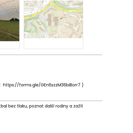
E
https://forms.gle/GEn6szzM36biBorr7
)
otbal bez tlaku, poznat další rodiny a zažít