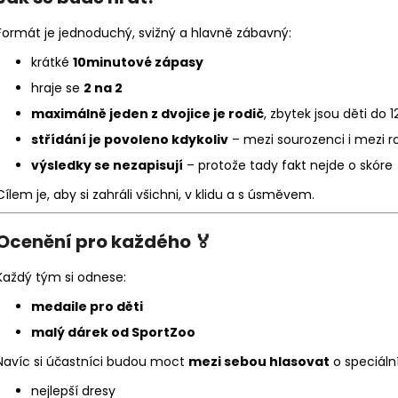
Formát je jednoduchý, svižný a hlavně zábavný:
krátké
10minutové zápasy
hraje se
2 na 2
maximálně jeden z dvojice je rodič
, zbytek jsou děti do 12
střídání je povoleno kdykoliv
– mezi sourozenci i mezi r
výsledky se nezapisují
– protože tady fakt nejde o skóre
Cílem je, aby si zahráli všichni, v klidu a s úsměvem.
Ocenění pro každého 🏅
Každý tým si odnese:
medaile pro děti
malý dárek od SportZoo
Navíc si účastníci budou moct
mezi sebou hlasovat
o speciální
nejlepší dresy