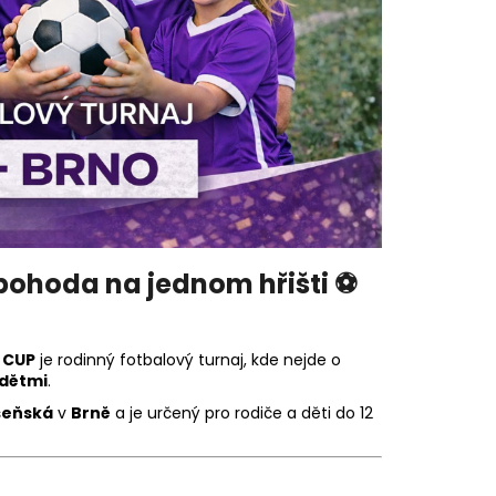
 – ČERNÝ SNAPBACK S
 pohoda na jednom hřišti ⚽
 CUP
je rodinný fotbalový turnaj, kde nejde o
 dětmi
.
šeňská
v
Brně
a je určený pro rodiče a děti do 12