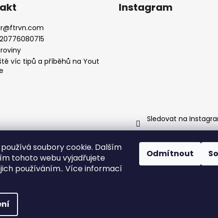
akt
Instagram
r
@
ftrvn.com
20776080715
troviny
ště víc tipů a příběhů na Yout
e
Sledovat na Instagr
používá soubory cookie. Dalším
otroviny podcast
Sleduj Fotroviny i na Youtubu pro ještě víc tipů
Odmítnout
S
m tohoto webu vyjadřujete
ejich používáním.. Více informací
.
ní