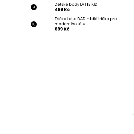
Dětské body LATTE KID
499 Kč
Tričko Latte DAD – bílé tričko pro
moderního tátu
699 Kč