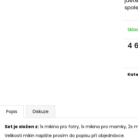
jdete
spol
Skl
4 
Měr
cena
Kate
Popis
Diskuze
Set je složen z:
1x mikina pro fotry, 1x mikina pro mamky, 2x m
Velikosti mikin napište prosím do popisu pří objednávce.