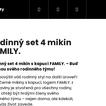
Hledat
Přihlášení
Nákupní
ty
Podcast Fotroviny
Novinky
O nás
košík
dinný set 4 mikin
MILY.
nný set 4 mikin s kapucí FAMILY. – Buď
nou svého rodinného týmu!
ovýšit váš rodinný styl na další úroveň!
černé mikiny s kapucí, logem FAMILY. z
avlny je stvořená pro všechny rodiny,
Následující
 chtějí být hrdými členy svého
ného týmu – nejen doma, ale kdekoli,
ás život zavede. ‍‍