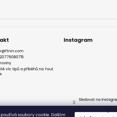
akt
Instagram
r
@
ftrvn.com
20776080715
troviny
ště víc tipů a příběhů na Yout
e
Sledovat na Instagr
používá soubory cookie. Dalším