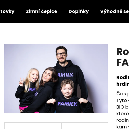
ltovky
Zimní čepice
Doplňky
Výhodné se
Co potřebujete najít?
Ro
HLEDAT
FA
Rodi
Doporučujeme
hrdi
Čas p
Tyto 
BIO b
kteřé
rodin
kam v