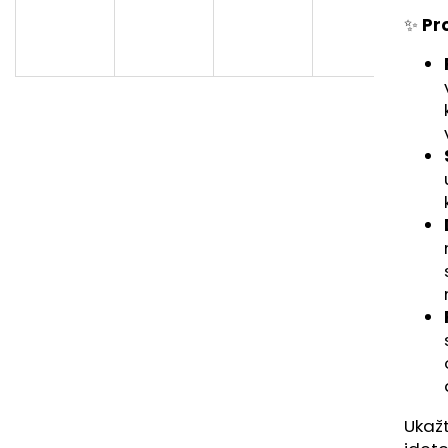
KŠILTOVKA FOTR – ČERNÝ SNAPBACK
KŠILTOVKA FOTR
PRO TÁTU
OHLÝM KŠILTEM
✨
Pro
699 Kč
699 Kč
Ukažt