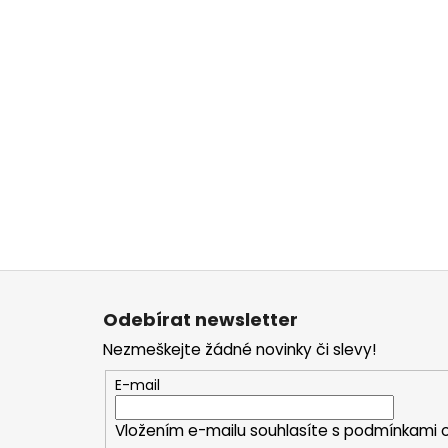
Z
á
Odebírat newsletter
p
Nezmeškejte žádné novinky či slevy!
a
t
E-mail
í
Vložením e-mailu souhlasíte s
podmínkami o