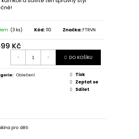
 kamkoli a sdílíte ten správný styl
ečně!
adem
(3 ks)
Kód:
110
Značka:
FTRVN
699 Kč
ná
DO KOŠÍKU
:
Tisk
gorie
:
Oblečení
Zeptat se
Sdílet
ikina pro děti