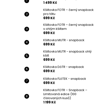
STARTOVACÍ SET PRO TÁTY
1 499 Kč
l
1 499 Kč
Kšiltovka FOTR – černý snapback
pro tátu
699 Kč
Kšiltovka FOTR – černý snapback
s ohlým kšiltem
699 Kč
Kšiltovka MUTR - snapback
699 Kč
Kšiltovka MUTR - snapback ohlý
kšilt
699 Kč
Kšiltovka DóTR - snapback
699 Kč
Kšiltovka FLóTEK - snapback
699 Kč
Kšiltovka FOTR – Snapback –
Limitovaná edice (100
číslovaných kusů)
1 199 Kč