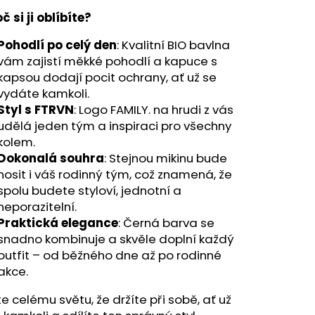
 – ČERNÝ SNAPBACK S
č si ji oblíbíte?
Pohodlí po celý den
: Kvalitní BIO bavlna
vám zajistí měkké pohodlí a kapuce s
kapsou dodají pocit ochrany, ať už se
vydáte kamkoli.
Styl s FTRVN
: Logo FAMILY. na hrudi z vás
udělá jeden tým a inspiraci pro všechny
kolem.
Dokonalá souhra
: Stejnou mikinu bude
nosit i váš rodinný tým, což znamená, že
spolu budete styloví, jednotní a
neporazitelní.
Praktická elegance
: Černá barva se
snadno kombinuje a skvěle doplní každý
outfit – od běžného dne až po rodinné
akce.
e celému světu, že držíte při sobě, ať už