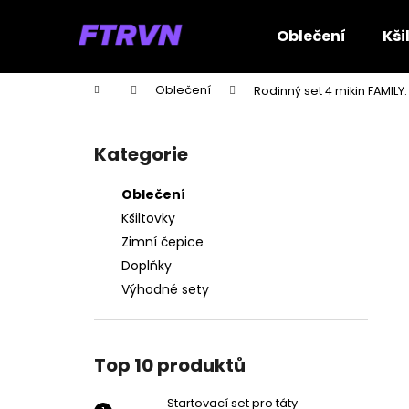
K
Přejít
na
o
Oblečení
Kši
obsah
Zpět
Zpět
š
do
do
í
Domů
Oblečení
Rodinný set 4 mikin FAMILY.
k
obchodu
obchodu
P
o
Kategorie
Přeskočit
s
kategorie
t
Oblečení
r
Kšiltovky
a
Zimní čepice
n
Doplňky
n
Výhodné sety
í
p
a
Top 10 produktů
n
e
Startovací set pro táty